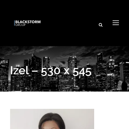
Izel – 530 x 545